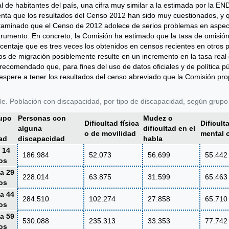
al de habitantes del país, una cifra muy similar a la estimada por la 
nta que los resultados del Censo 2012 han sido muy cuestionados, y
taminado que el Censo de 2012 adolece de serios problemas en aspect
trumento. En concreto, la Comisión ha estimado que la tasa de omisión
centaje que es tres veces los obtenidos en censos recientes en otros pa
jos de migración posiblemente resulte en un incremento en la tasa rea
recomendado que, para fines del uso de datos oficiales y de política pú
espere a tener los resultados del censo abreviado que la Comisión pro
le. Población con discapacidad, por tipo de discapacidad, según gru
upo
Personas con
Mudez o
Dificultad física
Dificult
alguna
dificultad en el
o de movilidad
mental o
ad
discapacidad
habla
 14
186.984
52.073
56.699
55.442
os
 a 29
228.014
63.875
31.599
65.463
os
 a 44
284.510
102.274
27.858
65.710
os
 a 59
530.088
235.313
33.353
77.742
os