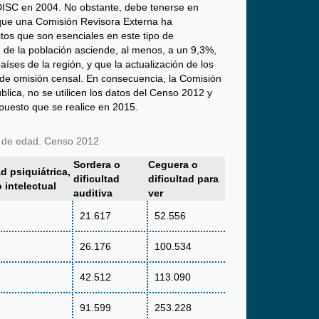
ENDISC en 2004. No obstante, debe tenerse en
 que una Comisión Revisora Externa ha
os que son esenciales en este tipo de
 de la población asciende, al menos, a un 9,3%,
íses de la región, y que la actualización de los
l de omisión censal. En consecuencia, la Comisión
blica, no se utilicen los datos del Censo 2012 y
puesto que se realice en 2015.
po de edad. Censo 2012
Sordera o
Ceguera o
ad psiquiátrica,
dificultad
dificultad para
 intelectual
auditiva
ver
21.617
52.556
26.176
100.534
42.512
113.090
91.599
253.228