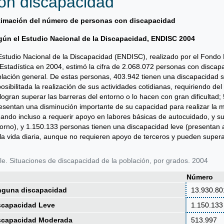
on discapacidad
timación del número de personas con discapacidad
gún el Estudio Nacional de la Discapacidad, ENDISC 2004
Estudio Nacional de la Discapacidad (ENDISC), realizado por el Fondo N
Estadística en 2004, estimó la cifra de 2.068.072 personas con discap
lación general. De estas personas, 403.942 tienen una discapacidad s
osibilitada la realización de sus actividades cotidianas, requiriendo d
logran superar las barreras del entorno o lo hacen con gran dificulta
esentan una disminución importante de su capacidad para realizar la ma
gando incluso a requerir apoyo en labores básicas de autocuidado, y su
orno), y 1.150.133 personas tienen una discapacidad leve (presentan al
la vida diaria, aunque no requieren apoyo de terceros y pueden superar 
le. Situaciones de discapacidad de la población, por grados. 2004
Número
nguna discapacidad
13.930.80
scapacidad Leve
1.150.133
scapacidad Moderada
513.997