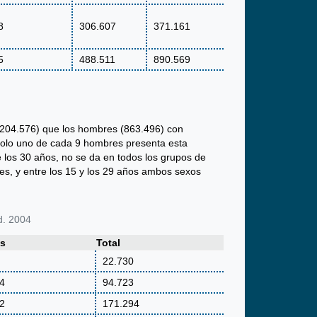
8
306.607
371.161
5
488.511
890.569
.204.576) que los hombres (863.496) con
solo uno de cada 9 hombres presenta esta
 los 30 años, no se da en todos los grupos de
s, y entre los 15 y los 29 años ambos sexos
d. 2004
es
Total
22.730
4
94.723
2
171.294