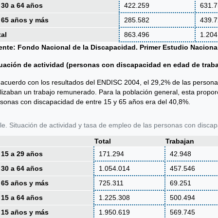
 30 a 64 años
422.259
631.
 65 años y más
285.582
439.
tal
863.496
1.204
ente: Fondo Nacional de la Discapacidad. Primer Estudio Naciona
tuación de actividad (personas con discapacidad en edad de traba
acuerdo con los resultados del ENDISC 2004, el 29,2% de las person
lizaban un trabajo remunerado. Para la población general, esta propo
sonas con discapacidad de entre 15 y 65 años era del 40,8%.
le. Situación de actividad y tasa de empleo de las personas con disca
Total
Trabajan
 15 a 29 años
171.294
42.948
 30 a 64 años
1.054.014
457.546
 65 años y más
725.311
69.251
 15 a 64 años
1.225.308
500.494
 15 años y más
1.950.619
569.745