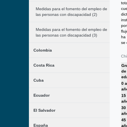
tot
cue
Medidas para el fomento del empleo de
dic
las personas con discapacidad (2)
ins
por
Medidas para el fomento del empleo de
flu
las personas con discapacidad (3)
ha 
se 
Colombia
Chi
Costa Rica
Gr
de
ed
Cuba
0 a
añ
Ecuador
15
añ
30
El Salvador
añ
45
España
añ