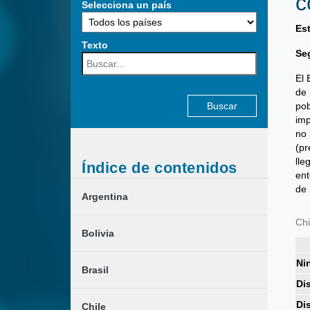
c
Selecciona un país
Es
Texto
Se
Buscar:
El 
de 
pob
imp
no 
(pr
lle
Índice de contenidos
ent
de 
Argentina
Chi
Bolivia
Ni
Brasil
Di
Di
Chile