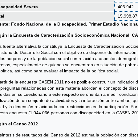
scapacidad Severa
403.942
tal
15.998.87
ente: Fondo Nacional de la Discapacidad. Primer Estudio Naciona
gún la Encuesta de Caracterización Socioeconómica Nacional, C
 fuente alternativa la constituye la Encuesta de Caracterización Soci
isterio de Desarrollo Social con el objetivo de disponer de informació
los hogares y de la población social con relación a aspectos demográfi
resos, especialmente de quienes se encuentran en situación de pobreza
política, así como para evaluar el impacto de la política social.
artir de la encuesta CASEN 2011 no es posible construir un indicador d
 preguntas relacionadas con esta materia abordan el concepto de dis
luidas en su cuestionario a este respecto se orientan a medir condicion
lización de un conjunto de actividades y la interacción entre ambas, 
ud y la dimensión relacionada con restricciones en la participación. Por
esta encuesta (1.044.066 personas con discapacidad en la CASEN 2011
gún el Censo 2012
síntesis de resultados del Censo de 2012 estima la población con dis