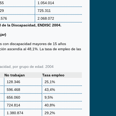
755
1.054.014
729
725.311
.576
2.068.072
l de la Discapacidad, ENDISC 2004.
jar)
as con discapacidad mayores de 15 años
rción ascendía al 48,1%. La tasa de empleo de las
pacidad, por grupo de edad. 2004
No trabajan
Tasa empleo
128.346
25,1%
596.468
43,4%
656.060
9,5%
724.814
40,8%
1.380.874
29,2%