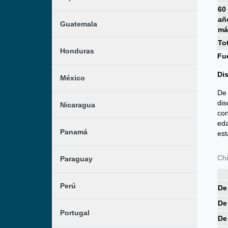
60
añ
Guatemala
má
To
Honduras
Fue
Dis
México
De 
dis
Nicaragua
con
eda
Panamá
est
Chi
Paraguay
Perú
De
De
Portugal
De