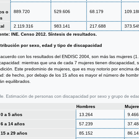
889.720
529.606
68.179
109.18
os o
s
tal
2.119.316
983.141
217.688
373.54
nte: INE. Censo 2012. Síntesis de resultados.
tribución por sexo, edad y tipo de discapacidad
acuerdo con los resultados del ENDISC 2004, son más las mujeres (1
capacidad: mientras que una de cada 7 mujeres tienen discapacidad, 
dición. Este predominio de mujeres, que es muy notorio por encima de
d: de hecho, por debajo de los 15 años es mayor el número de hombre
án equilibrados.
le. Estimación de personas con discapacidad por sexo y grupo de eda
Hombres
Mujer
 0 a 5 años
13.264
9.466
 6 a 14 años
57.239
37.48
 15 a 29 años
85.152
86.14