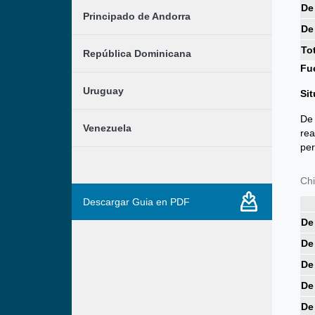
De
Principado de Andorra
De
To
República Dominicana
Fu
Uruguay
Si
De 
Venezuela
rea
per
Chi
Descargar Guia en PDF
De
De
De
De
De