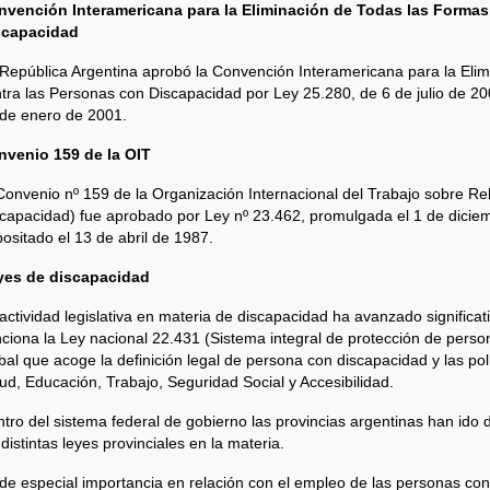
nvención Interamericana para la Eliminación de Todas las Formas
scapacidad
República Argentina aprobó la Convención Interamericana para la Eli
tra las Personas con Discapacidad por Ley 25.280, de 6 de julio de 2000
de enero de 2001.
nvenio 159 de la OIT
Convenio nº 159 de la Organización Internacional del Trabajo sobre Re
capacidad) fue aprobado por Ley nº 23.462, promulgada el 1 de diciemb
ositado el 13 de abril de 1987.
yes de discapacidad
actividad legislativa en materia de discapacidad ha avanzado significa
ciona la Ley nacional 22.431 (Sistema integral de protección de perso
bal que acoge la definición legal de persona con discapacidad y las po
ud, Educación, Trabajo, Seguridad Social y Accesibilidad.
tro del sistema federal de gobierno las provincias argentinas han ido d
 distintas leyes provinciales en la materia.
de especial importancia en relación con el empleo de las personas co