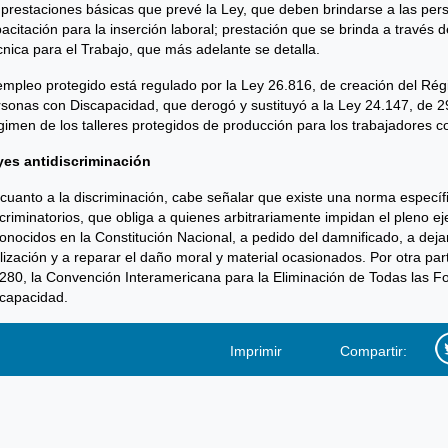
 prestaciones básicas que prevé la Ley, que deben brindarse a las pe
acitación para la inserción laboral; prestación que se brinda a través
nica para el Trabajo, que más adelante se detalla.
empleo protegido está regulado por la Ley 26.816, de creación del R
sonas con Discapacidad, que derogó y sustituyó a la Ley 24.147, de 2
imen de los talleres protegidos de producción para los trabajadores c
yes antidiscriminación
cuanto a la discriminación, cabe señalar que existe una norma específi
criminatorios, que obliga a quienes arbitrariamente impidan el pleno e
onocidos en la Constitución Nacional, a pedido del damnificado, a dejar 
lización y a reparar el daño moral y material ocasionados. Por otra pa
280, la Convención Interamericana para la Eliminación de Todas las F
capacidad.
Imprimir
Compartir: