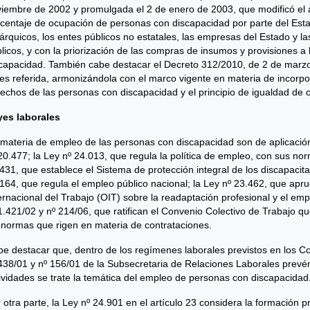
iembre de 2002 y promulgada el 2 de enero de 2003, que modificó el ar
centaje de ocupación de personas con discapacidad por parte del Est
árquicos, los entes públicos no estatales, las empresas del Estado y l
licos, y con la priorización de las compras de insumos y provisiones 
capacidad. También cabe destacar el Decreto 312/2010, de 2 de marzo,
es referida, armonizándola con el marco vigente en materia de incorpo
echos de las personas con discapacidad y el principio de igualdad de 
yes laborales
materia de empleo de las personas con discapacidad son de aplicación
20.477; la Ley nº 24.013, que regula la política de empleo, con sus nor
431, que establece el Sistema de protección integral de los discapacit
164, que regula el empleo público nacional; la Ley nº 23.462, que apr
ernacional del Trabajo (OIT) sobre la readaptación profesional y el e
1.421/02 y nº 214/06, que ratifican el Convenio Colectivo de Trabajo qu
 normas que rigen en materia de contrataciones.
e destacar que, dentro de los regímenes laborales previstos en los C
438/01 y nº 156/01 de la Subsecretaria de Relaciones Laborales prevén 
ividades se trate la temática del empleo de personas con discapacidad
 otra parte, la Ley nº 24.901 en el artículo 23 considera la formación 