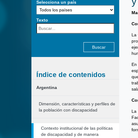
y
Selecciona un país
Mar
Texto
Co
Buscar:
La 
pro
eje
hum
En 
esp
Índice de contenidos
que
tra
Argentina
sal
Co
Dimensión, características y perfiles de
la población con discapacidad
La 
Fac
asu
Contexto institucional de las políticas
for
de discapacidad y de manera