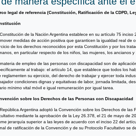
 de manera específica ante el 
co legal de referencia (Constitución, Ratificación de la CDPD, L
nstitución
Constitución de la Nación Argentina establece en su artículo 75 inciso
mover medidas de acción positiva que garanticen la igualdad real de op
rcicio de los derechos reconocidos por esta Constitución y por los tra
anos, en particular respecto de los niños, las mujeres, los ancianos y
materia de empleo de las personas con discapacidad son de aplicación
ecíficamente al trabajo: el artículo 14, que establece que todos los ha
 reglamenten su ejercicio, del derecho de trabajar y ejercer toda industri
bajador condiciones dignas y equitativas de labor, jornada limitada, de
ario mínimo vital móvil e igual remuneración por igual tarea.
nvención sobre los Derechos de las Personas con Discapacidad
República Argentina adoptó la Convención sobre los Derechos de las 
ultativo mediante la aprobación de la Ley 26.378, el 21 de mayo de 2
me jerarquía superior a las leyes de acuerdo con el inciso 22 del artíc
mal de ratificación de la Convención y de su Protocolo Facultativo se 