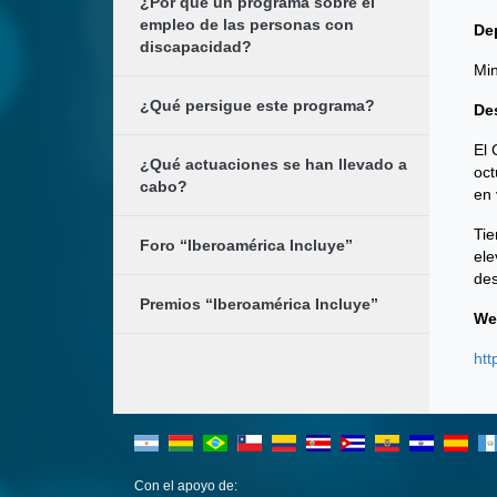
¿Por qué un programa sobre el
empleo de las personas con
De
discapacidad?
Min
¿Qué persigue este programa?
De
El 
¿Qué actuaciones se han llevado a
oct
cabo?
en 
Tie
Foro “Iberoamérica Incluye”
ele
des
Premios “Iberoamérica Incluye”
We
htt
Con el apoyo de: