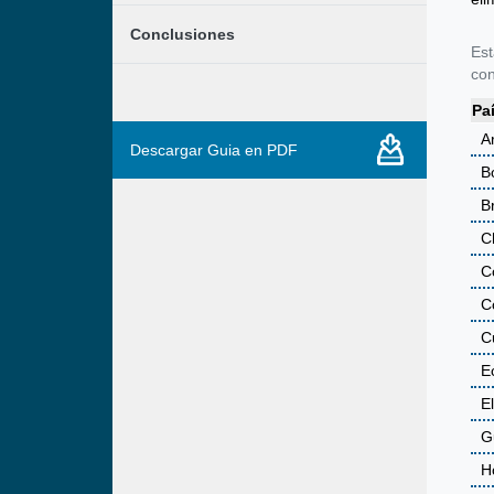
Conclusiones
Est
con
Pa
A
Descargar Guia en PDF
Bo
Br
C
C
C
C
E
E
G
H