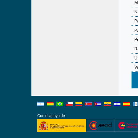
M
N
P
P
P
R
U
V
Con el apoyo de: