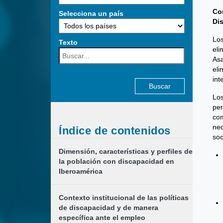
Co
Selecciona un país
Di
Los
Texto
eli
Buscar:
Asa
eli
int
Los
per
com
nec
Índice de contenidos
soc
Dimensión, características y perfiles de
la población con discapacidad en
Iberoamérica
Contexto institucional de las políticas
de discapacidad y de manera
específica ante el empleo