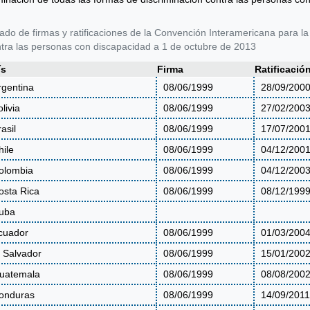
ado de firmas y ratificaciones de la Convención Interamericana para la
tra las personas con discapacidad a 1 de octubre de 2013
ís
Firma
Ratificació
rgentina
08/06/1999
28/09/200
livia
08/06/1999
27/02/200
asil
08/06/1999
17/07/200
hile
08/06/1999
04/12/200
olombia
08/06/1999
04/12/200
osta Rica
08/06/1999
08/12/199
uba
cuador
08/06/1999
01/03/200
l Salvador
08/06/1999
15/01/200
uatemala
08/06/1999
08/08/200
onduras
08/06/1999
14/09/2011