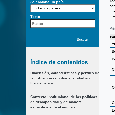
Tod
Selecciona un país
con
últ
dis
Texto
Buscar:
Pri
Pa
A
Bo
Br
Índice de contenidos
C
Dimensión, características y perfiles de
la población con discapacidad en
Iberoamérica
C
Contexto institucional de las políticas
de discapacidad y de manera
C
específica ante el empleo
E