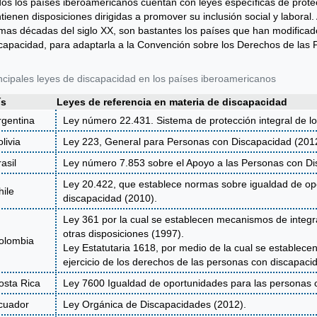
os los países iberoamericanos cuentan con leyes específicas de prote
tienen disposiciones dirigidas a promover su inclusión social y labora
imas décadas del siglo XX, son bastantes los países que han modificad
capacidad, para adaptarla a la Convención sobre los Derechos de las
ncipales leyes de discapacidad en los países iberoamericanos
ís
Leyes de referencia en materia de discapacidad
rgentina
Ley número 22.431. Sistema de protección integral de lo
livia
Ley 223, General para Personas con Discapacidad (201
asil
Ley número 7.853 sobre el Apoyo a las Personas con Dis
Ley 20.422, que establece normas sobre igualdad de opo
hile
discapacidad (2010).
Ley 361 por la cual se establecen mecanismos de integra
otras disposiciones (1997).
olombia
Ley Estatutaria 1618, por medio de la cual se establecen
ejercicio de los derechos de las personas con discapaci
osta Rica
Ley 7600 Igualdad de oportunidades para las personas 
cuador
Ley Orgánica de Discapacidades (2012).