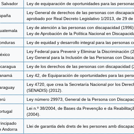
l Salvador
Ley de equiparación de oportunidades para las persona
Ley General de derechos de las personas con discapacid
spaña
aprobado por Real Decreto Legislativo 1/2013, de 29 de
Ley de atención a las personas con discapacidad (1996)
uatemala
Ley de Aprobación de la Política Nacional en Discapacid
onduras
Ley de equidad y desarrollo integral para las personas 
Ley Federal para Prevenir y Eliminar la Discriminación (
éxico
Ley General para la Inclusión de las Personas con Disc
icaragua
Ley de los derechos de las personas con discapacidad (
anamá
Ley 42, de Equiparación de oportunidades para las pers
Ley 4720, que crea la Secretaría Nacional por los Der
araguay
(SENADIS) (2012).
erú
Ley número 29973, General de la Persona con Discapac
Lei n.º 38/2004, de Bases da Prevenção e da Reabilitaç
ortugal
(2004).
rincipado
Llei de garantia dels drets de les persones amb discapac
e Andorra