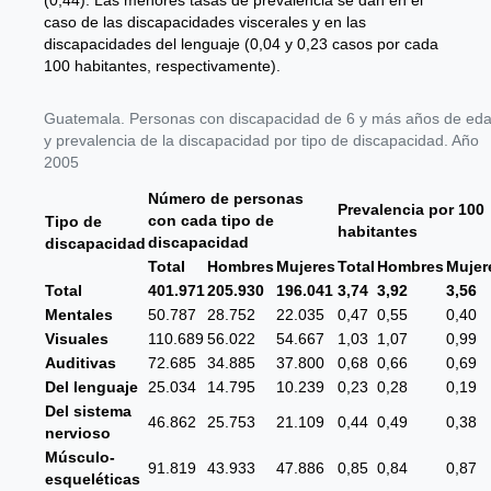
caso de las discapacidades viscerales y en las
discapacidades del lenguaje (0,04 y 0,23 casos por cada
100 habitantes, respectivamente).
Guatemala. Personas con discapacidad de 6 y más años de ed
y prevalencia de la discapacidad por tipo de discapacidad. Año
2005
Número de personas
Prevalencia por 100
con cada tipo de
Tipo de
habitantes
discapacidad
discapacidad
Total
Hombres
Mujeres
Total
Hombres
Mujer
Total
401.971
205.930
196.041
3,74
3,92
3,56
Mentales
50.787
28.752
22.035
0,47
0,55
0,40
Visuales
110.689
56.022
54.667
1,03
1,07
0,99
Auditivas
72.685
34.885
37.800
0,68
0,66
0,69
Del lenguaje
25.034
14.795
10.239
0,23
0,28
0,19
Del sistema
46.862
25.753
21.109
0,44
0,49
0,38
nervioso
Músculo-
91.819
43.933
47.886
0,85
0,84
0,87
esqueléticas