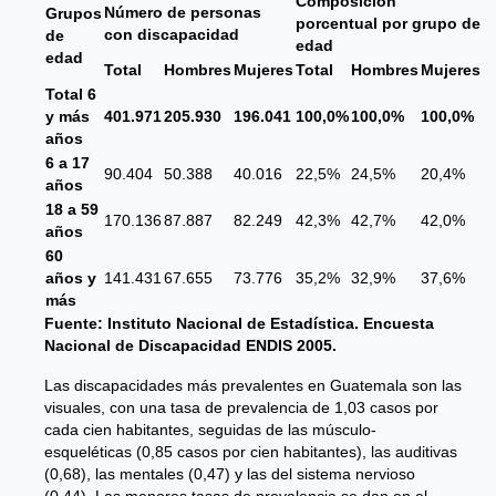
Composición
Número de personas
Grupos
porcentual por grupo de
con discapacidad
de
edad
edad
Total
Hombres
Mujeres
Total
Hombres
Mujeres
Total 6
y más
401.971
205.930
196.041
100,0%
100,0%
100,0%
años
6 a 17
90.404
50.388
40.016
22,5%
24,5%
20,4%
años
18 a 59
170.136
87.887
82.249
42,3%
42,7%
42,0%
años
60
años y
141.431
67.655
73.776
35,2%
32,9%
37,6%
más
Fuente: Instituto Nacional de Estadística. Encuesta
Nacional de Discapacidad ENDIS 2005.
Las discapacidades más prevalentes en Guatemala son las
visuales, con una tasa de prevalencia de 1,03 casos por
cada cien habitantes, seguidas de las músculo-
esqueléticas (0,85 casos por cien habitantes), las auditivas
(0,68), las mentales (0,47) y las del sistema nervioso
(0,44). Las menores tasas de prevalencia se dan en el