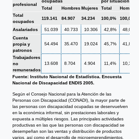
ocupadas
por situación pro
profesional
Total
Hombres
Mujeres
Total
Hombres
Total
119.141
84.907
34.234
100,0%
100,0%
ocupados
Asalariados
51.039
40.733
10.306
42,8%
48,0%
Cuenta
54.494
35.470
19.024
45,7%
41,8%
propia y
patronos
Trabajadores
13.608
8.704
4.904
11,4%
10,3%
no
remunerados
Fuente: Instituto Nacional de Estadística. Encuesta
Nacional de Discapacidad ENDIS 2005.
Según el Consejo Nacional para la Atención de las
Personas con Discapacidad (CONADI), la mayor parte de
las personas con discapacidad ocupadas se desenvuelven
en la económica informal, sin prestaciones laborales y
expuesta a múltiples riesgos. Las principales actividades
productivas en las que las personas con discapacidad se
desempeñan son las ventas y distribución de productos
varios, así como el desarrollo de microemprendimientos.