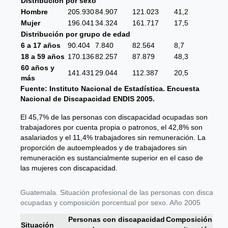
Distribución por sexo
Hombre
205.930
84.907
121.023
41,2
Mujer
196.041
34.324
161.717
17,5
Distribución por grupo de edad
6 a 17 años
90.404
7.840
82.564
8,7
18 a 59 años
170.136
82.257
87.879
48,3
60 años y
141.431
29.044
112.387
20,5
más
Fuente: Instituto Nacional de Estadística. Encuesta
Nacional de Discapacidad ENDIS 2005.
El 45,7% de las personas con discapacidad ocupadas son
trabajadores por cuenta propia o patronos, el 42,8% son
asalariados y el 11,4% trabajadores sin remuneración. La
proporción de autoempleados y de trabajadores sin
remuneración es sustancialmente superior en el caso de
las mujeres con discapacidad.
Guatemala. Situación profesional de las personas con discapac
ocupadas y composición porcentual por sexo. Año 2005
Personas con discapacidad
Composición por
Situación