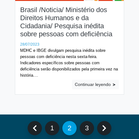
Brasil /Noticia/ Ministério dos
Direitos Humanos e da
Cidadania/ Pesquisa inédita
sobre pessoas com deficiência
28/07/2023
MDHC e IBGE divulgam pesquisa inédita sobre
pessoas com deficiência nesta sexta-feira.
Indicadores específicos sobre pessoas com
deficiência serão disponibilizados pela primeira vez na
história....
Continuar leyendo
1
2
3
Página anterior
Página
Página
Página
Página sigu