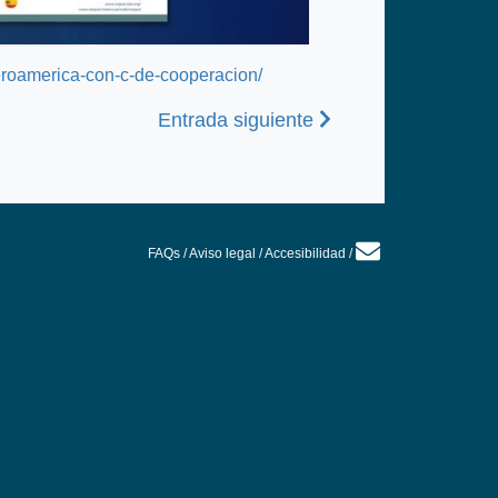
beroamerica-con-c-de-cooperacion/
Siguiente
Entrada siguiente
FAQs
/
Aviso legal
/
Accesibilidad
/