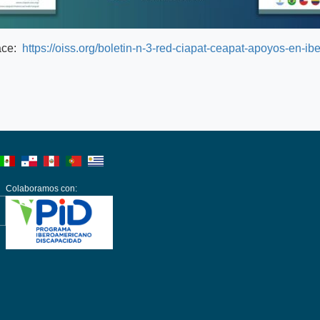
lace:
https://oiss.org/boletin-n-3-red-ciapat-ceapat-apoyos-en-i
Colaboramos con: