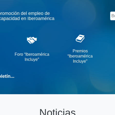
promoción del empleo de
Bu
capacidad en Iberoamérica
Premios
Foro “Iberoamérica
“Iberoamérica
Incluye”
Incluye”
etín...
Noticias