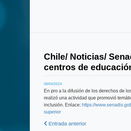
Chile/ Noticias/ Sen
centros de educació
08/04/2024
En pro a la difusión de los derechos de l
realizó una actividad que promovió temáti
inclusión. Enlace:
https://www.senadis.go
superior
Anterior
Entrada anterior