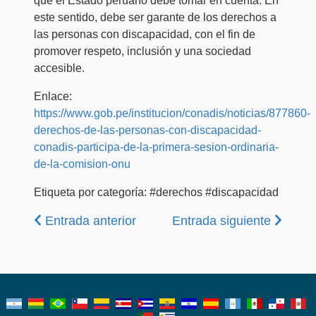
que el Estado peruano debe tomar en cuenta. En
este sentido, debe ser garante de los derechos a
las personas con discapacidad, con el fin de
promover respeto, inclusión y una sociedad
accesible.
Enlace:
https://www.gob.pe/institucion/conadis/noticias/877860-
derechos-de-las-personas-con-discapacidad-
conadis-participa-de-la-primera-sesion-ordinaria-
de-la-comision-onu
Etiqueta por categoría: #derechos #discapacidad
Anterior
Siguiente
Entrada anterior
Entrada siguiente